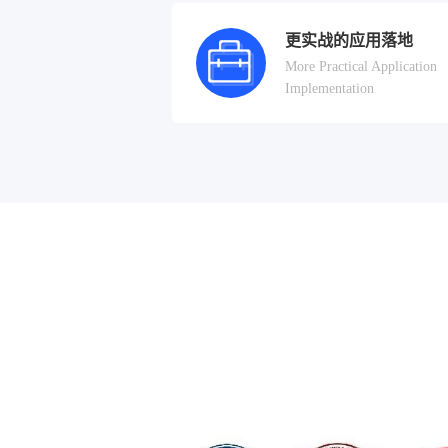
更实战的应用落地
More Practical Application
Implementation