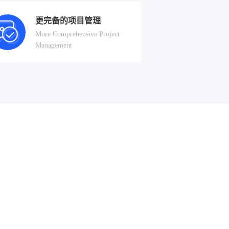
更完备的项目管理
More Comprehensive Project
Management