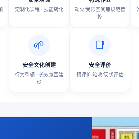
安全培训
特殊作业
预
定制化课程 · 技能转化
动火/受限空间等规范管
控
🌱
📑
安全文化创建
安全评价
行为引领 · 长效氛围建
预评价/验收/现状评估
设